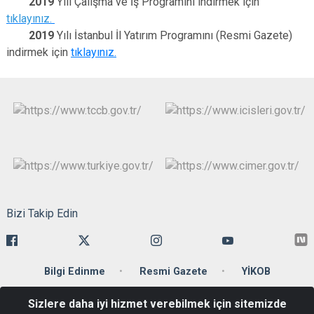
2019
Yılı Çalışma ve İş Programını indirmek için
tıklayınız.
2019
Yılı İstanbul İl Yatırım Programını (Resmi Gazete)
indirmek için
tıklayınız.
Bizi Takip Edin
Bilgi Edinme
Resmi Gazete
YİKOB
Sizlere daha iyi hizmet verebilmek için sitemizde
Ankara Caddesi 34110 Cağaloğlu-Fatih/İstanbul