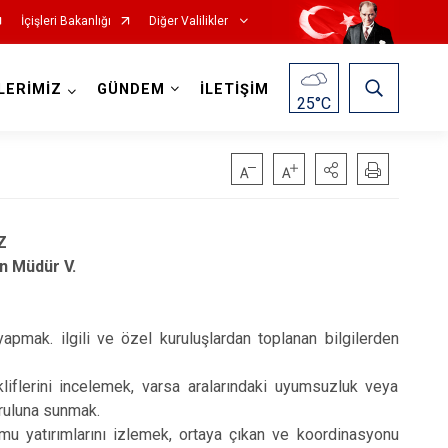
İçişleri Bakanlığı
Diğer Valilikler
LERİMİZ
GÜNDEM
İLETİŞİM
25
°C
Z
n Müdür V.
apmak. ilgili ve özel kuruluşlardan toplanan bilgilerden
liflerini incelemek, varsa aralarındaki uyumsuzluk veya
uruluna sunmak.
amu yatırımlarını izlemek, ortaya çıkan ve koordinasyonu