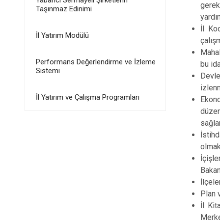
Yabancı Sermayeli Şirketlerin
gerek
Taşınmaz Edinimi
yardı
İl Ko
İl Yatırım Modülü
çalış
Mahal
Performans Değerlendirme ve İzleme
bu id
Sistemi
Devle
izlen
İl Yatırım ve Çalışma Programları
Ekono
düzen
sağla
İstih
olmak
İçişl
Bakan
İlçel
Plan 
İl Ki
Merke