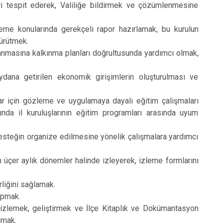
eri tespit ederek, Valiliğe bildirmek ve çözümlenmesine
eme konularında gerekçeli rapor hazırlamak, bu kurulun
yürütmek.
ırlanmasına kalkınma planları doğrultusunda yardımcı olmak,
eydana getirilen ekonomik girişimlerin oluşturulması ve
nlar için gözleme ve uygulamaya dayalı eğitim çalışmaları
da il kuruluşlarının eğitim programları arasında uyum
 desteğin organize edilmesine yönelik çalışmalara yardımcı
nı üçer aylık dönemler halinde izleyerek, izleme formlarını
rliğini sağlamak.
apmak.
izlemek, geliştirmek ve İlçe Kitaplık ve Dokümantasyon
lmak.