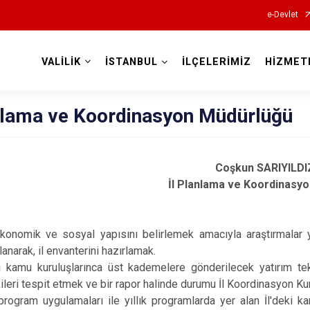
e-Devlet
VALİLİK
İSTANBUL
İLÇELERİMİZ
HİZMET
Valilikler
anlama ve Koordinasyon Müdürlüğü
Coşkun SARIYILDI
İl Planlama ve Koordinasyo
 ekonomik ve sosyal yapısını belirlemek amacıyla araştırmalar y
anarak, il envanterini hazırlamak.
ki kamu kuruluşlarınca üst kademelere gönderilecek yatırım tek
kileri tespit etmek ve bir rapor halinde durumu İl Koordinasyon K
program uygulamaları ile yıllık programlarda yer alan İl'deki k