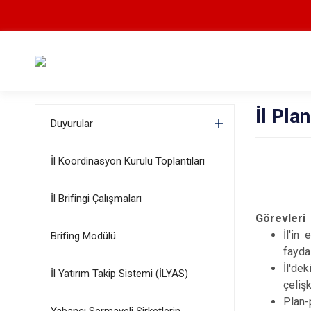
İl Pl
Duyurular
İl Koordinasyon Kurulu Toplantıları
İl Brifingi Çalışmaları
Görevleri
İl'in
Brifing Modülü
faydal
İl'de
İl Yatırım Takip Sistemi (İLYAS)
çeliş
Plan-