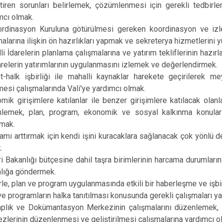
tiren sorunları belirlemek, çözümlenmesi için gerekli tedbirl
mcı olmak.
ordinasyon Kuruluna götürülmesi gereken koordinasyon ve izl
malarına ilişkin ön hazırlıkları yapmak ve sekreterya hizmetlerini 
li İdarelerin planlama çalışmalarına ve yatırım tekliflerinin haz
arelerin yatırımlarının uygulanmasını izlemek ve değerlendirmek.
t-halk işbirliği ile mahalli kaynaklar harekete geçirilerek m
mesi çalışmalarında Vali'ye yardımcı olmak.
mik girişimlere katılanlar ile benzer girişimlere katılacak ola
lemek, plan, program, ekonomik ve sosyal kalkınma konuların
mak.
damı arttırmak için kendi işini kuracaklara sağlanacak çok yönlü
.
eri Bakanlığı bütçesine dahil taşra birimlerinin harcama durumları
lığa göndermek.
erle, plan ve program uygulanmasında etkili bir haberleşme ve işbi
ve programların halka tanıtılması konusunda gerekli çalışmaları y
taplık ve Dokümantasyon Merkezinin çalışmalarını düzenlemek, 
zlerinin düzenlenmesi ve geliştirilmesi çalışmalarına yardımcı o