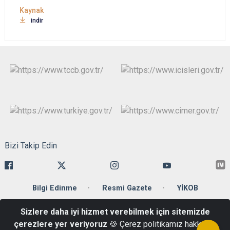
indir
Bizi Takip Edin
Bilgi Edinme
Resmi Gazete
YİKOB
Sizlere daha iyi hizmet verebilmek için sitemizde
Ankara Caddesi 34110 Cağaloğlu-Fatih/İstanbul
çerezlere yer veriyoruz
🍪 Çerez politikamız hakkında