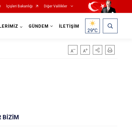
İçişleri Bakanlığı
Diğer Valilikler
LERİMİZ
GÜNDEM
İLETİŞİM
29
°C
R BİZİM