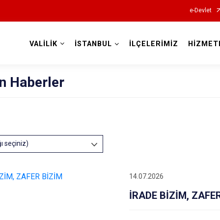
e-Devlet
VALİLİK
İSTANBUL
İLÇELERİMİZ
HİZMET
Valilikler
n Haberler
ğı seçiniz)
14.07.2026
İRADE BİZİM, ZAFE