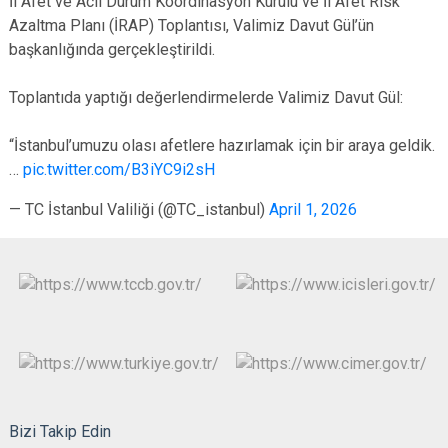
İl Afet ve Acil Durum Koordinasyon Kurulu ve İl Afet Risk
Azaltma Planı (İRAP) Toplantısı, Valimiz Davut Gül’ün
başkanlığında gerçekleştirildi.
Toplantıda yaptığı değerlendirmelerde Valimiz Davut Gül:
“İstanbul’umuzu olası afetlere hazırlamak için bir araya geldik.
…
pic.twitter.com/B3iYC9i2sH
— TC İstanbul Valiliği (@TC_istanbul)
April 1, 2026
Bizi Takip Edin