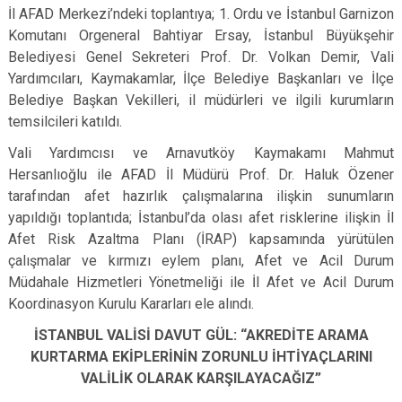
İl AFAD Merkezi’ndeki toplantıya; 1. Ordu ve İstanbul Garnizon
Komutanı Orgeneral Bahtiyar Ersay, İstanbul Büyükşehir
Belediyesi Genel Sekreteri Prof. Dr. Volkan Demir, Vali
Yardımcıları, Kaymakamlar, İlçe Belediye Başkanları ve İlçe
Belediye Başkan Vekilleri, il müdürleri ve ilgili kurumların
temsilcileri katıldı.
Vali Yardımcısı ve Arnavutköy Kaymakamı Mahmut
Hersanlıoğlu ile AFAD İl Müdürü Prof. Dr. Haluk Özener
tarafından afet hazırlık çalışmalarına ilişkin sunumların
yapıldığı toplantıda; İstanbul’da olası afet risklerine ilişkin İl
Afet Risk Azaltma Planı (İRAP) kapsamında yürütülen
çalışmalar ve kırmızı eylem planı, Afet ve Acil Durum
Müdahale Hizmetleri Yönetmeliği ile İl Afet ve Acil Durum
Koordinasyon Kurulu Kararları ele alındı.
İSTANBUL VALİSİ DAVUT GÜL: “AKREDİTE ARAMA
KURTARMA EKİPLERİNİN ZORUNLU İHTİYAÇLARINI
VALİLİK OLARAK KARŞILAYACAĞIZ”