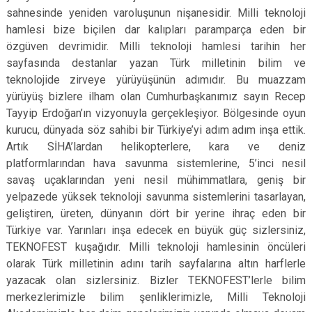
sahnesinde yeniden varoluşunun nişanesidir. Milli teknoloji
hamlesi bize biçilen dar kalıpları paramparça eden bir
özgüven devrimidir. Milli teknoloji hamlesi tarihin her
sayfasında destanlar yazan Türk milletinin bilim ve
teknolojide zirveye yürüyüşünün adımıdır. Bu muazzam
yürüyüş bizlere ilham olan Cumhurbaşkanımız sayın Recep
Tayyip Erdoğan’ın vizyonuyla gerçekleşiyor. Bölgesinde oyun
kurucu, dünyada söz sahibi bir Türkiye’yi adım adım inşa ettik.
Artık SİHA’lardan helikopterlere, kara ve deniz
platformlarından hava savunma sistemlerine, 5’inci nesil
savaş uçaklarından yeni nesil mühimmatlara, geniş bir
yelpazede yüksek teknoloji savunma sistemlerini tasarlayan,
geliştiren, üreten, dünyanın dört bir yerine ihraç eden bir
Türkiye var. Yarınları inşa edecek en büyük güç sizlersiniz,
TEKNOFEST kuşağıdır. Milli teknoloji hamlesinin öncüleri
olarak Türk milletinin adını tarih sayfalarına altın harflerle
yazacak olan sizlersiniz. Bizler TEKNOFEST’lerle bilim
merkezlerimizle bilim şenliklerimizle, Milli Teknoloji