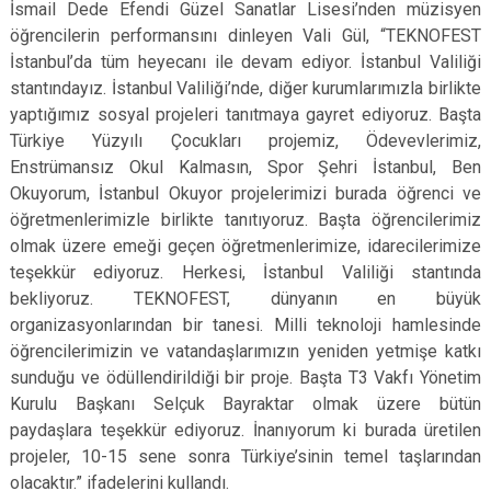
İsmail Dede Efendi Güzel Sanatlar Lisesi’nden müzisyen
öğrencilerin performansını dinleyen Vali Gül, “TEKNOFEST
İstanbul’da tüm heyecanı ile devam ediyor. İstanbul Valiliği
stantındayız. İstanbul Valiliği’nde, diğer kurumlarımızla birlikte
yaptığımız sosyal projeleri tanıtmaya gayret ediyoruz. Başta
Türkiye Yüzyılı Çocukları projemiz, Ödevevlerimiz,
Enstrümansız Okul Kalmasın, Spor Şehri İstanbul, Ben
Okuyorum, İstanbul Okuyor projelerimizi burada öğrenci ve
öğretmenlerimizle birlikte tanıtıyoruz. Başta öğrencilerimiz
olmak üzere emeği geçen öğretmenlerimize, idarecilerimize
teşekkür ediyoruz. Herkesi, İstanbul Valiliği stantında
bekliyoruz. TEKNOFEST, dünyanın en büyük
organizasyonlarından bir tanesi. Milli teknoloji hamlesinde
öğrencilerimizin ve vatandaşlarımızın yeniden yetmişe katkı
sunduğu ve ödüllendirildiği bir proje. Başta T3 Vakfı Yönetim
Kurulu Başkanı Selçuk Bayraktar olmak üzere bütün
paydaşlara teşekkür ediyoruz. İnanıyorum ki burada üretilen
projeler, 10-15 sene sonra Türkiye’sinin temel taşlarından
olacaktır.” ifadelerini kullandı.