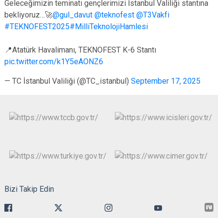
Geleceğimizin teminatı gençlerimizi İstanbul Valiliği stantına
bekliyoruz…🚀
@gul_davut
@teknofest
@T3Vakfi
#TEKNOFEST2025
#MilliTeknolojiHamlesi
📍Atatürk Havalimanı, TEKNOFEST K-6 Stantı
pic.twitter.com/k1Y5eAONZ6
— TC İstanbul Valiliği (@TC_istanbul)
September 17, 2025
Bizi Takip Edin