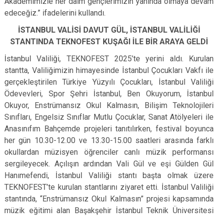
Akademimizle her daim gençlerimizin yanında olmaya devam
edeceğiz.” ifadelerini kullandı.
İSTANBUL VALİSİ DAVUT GÜL, İSTANBUL VALİLİĞİ
STANTINDA TEKNOFEST KUŞAĞI İLE BİR ARAYA GELDİ
İstanbul Valiliği, TEKNOFEST 2025’te yerini aldı. Kurulan
stantta, Valiliğimizin himayesinde İstanbul Çocukları Vakfı ile
gerçekleştirilen Türkiye Yüzyılı Çocukları, İstanbul Valiliği
Ödevevleri, Spor Şehri İstanbul, Ben Okuyorum, İstanbul
Okuyor, Enstrümansız Okul Kalmasın, Bilişim Teknolojileri
Sınıfları, Engelsiz Sınıflar Mutlu Çocuklar, Sanat Atölyeleri ile
Anasınıfım Bahçemde projeleri tanıtılırken, festival boyunca
her gün 10.30-12.00 ve 13.30-15.00 saatleri arasında farklı
okullardan müzisyen öğrenciler canlı müzik performansı
sergileyecek. Açılışın ardından Vali Gül ve eşi Gülden Gül
Hanımefendi, İstanbul Valiliği stantı başta olmak üzere
TEKNOFEST’te kurulan stantlarını ziyaret etti. İstanbul Valiliği
stantında, “Enstrümansız Okul Kalmasın” projesi kapsamında
müzik eğitimi alan Başakşehir İstanbul Teknik Üniversitesi