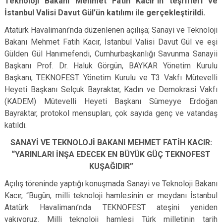
Teknoloji Bakanı Mehmet Fatih Kacır’ın teşrifleri ve
İstanbul Valisi Davut Gül’ün katılımı ile gerçekleştirildi.
Atatürk Havalimanı’nda düzenlenen açılışa; Sanayi ve Teknoloji
Bakanı Mehmet Fatih Kacır, İstanbul Valisi Davut Gül ve eşi
Gülden Gül Hanımefendi, Cumhurbaşkanlığı Savunma Sanayii
Başkanı Prof. Dr. Haluk Görgün, BAYKAR Yönetim Kurulu
Başkanı, TEKNOFEST Yönetim Kurulu ve T3 Vakfı Mütevelli
Heyeti Başkanı Selçuk Bayraktar, Kadın ve Demokrasi Vakfı
(KADEM) Mütevelli Heyeti Başkanı Sümeyye Erdoğan
Bayraktar, protokol mensupları, çok sayıda genç ve vatandaş
katıldı.
SANAYİ VE TEKNOLOJİ BAKANI MEHMET FATİH KACIR:
“YARINLARI İNŞA EDECEK EN BÜYÜK GÜÇ TEKNOFEST
KUŞAĞIDIR”
Açılış töreninde yaptığı konuşmada Sanayi ve Teknoloji Bakanı
Kacır, “Bugün, milli teknoloji hamlesinin er meydanı İstanbul
Atatürk Havalimanı’nda TEKNOFEST ateşini yeniden
yakıyoruz. Milli teknoloji hamlesi Türk milletinin tarih