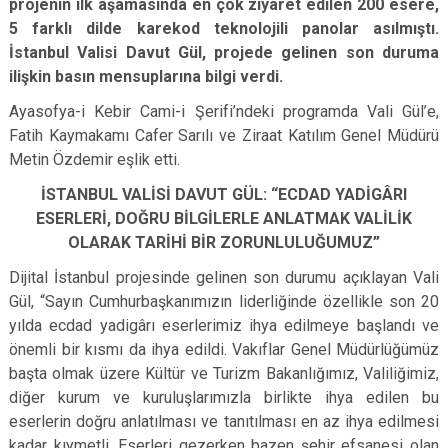
projenin ilk aşamasında en çok ziyaret edilen 200 esere,
5 farklı dilde karekod teknolojili panolar asılmıştı.
İstanbul Valisi Davut Gül, projede gelinen son duruma
ilişkin basın mensuplarına bilgi verdi.
Ayasofya-i Kebir Cami-i Şerifi’ndeki programda Vali Gül’e,
Fatih Kaymakamı Cafer Sarılı ve Ziraat Katılım Genel Müdürü
Metin Özdemir eşlik etti.
İSTANBUL VALİSİ DAVUT GÜL: “ECDAD YADİGÂRI
ESERLERİ, DOĞRU BİLGİLERLE ANLATMAK VALİLİK
OLARAK TARİHİ BİR ZORUNLULUĞUMUZ”
Dijital İstanbul projesinde gelinen son durumu açıklayan Vali
Gül, “Sayın Cumhurbaşkanımızın liderliğinde özellikle son 20
yılda ecdad yadigârı eserlerimiz ihya edilmeye başlandı ve
önemli bir kısmı da ihya edildi. Vakıflar Genel Müdürlüğümüz
başta olmak üzere Kültür ve Turizm Bakanlığımız, Valiliğimiz,
diğer kurum ve kuruluşlarımızla birlikte ihya edilen bu
eserlerin doğru anlatılması ve tanıtılması en az ihya edilmesi
kadar kıymetli. Eserleri gezerken bazen şehir efsanesi olan