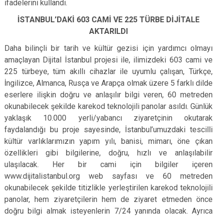
ifadelerini kullandı.
İSTANBUL’DAKİ 603 CAMİ VE 225 TÜRBE DİJİTALE
AKTARILDI
Daha bilinçli bir tarih ve kültür gezisi için yardımcı olmayı
amaçlayan Dijital İstanbul projesi ile, ilimizdeki 603 cami ve
225 türbeye, tüm akıllı cihazlar ile uyumlu çalışan, Türkçe,
İngilizce, Almanca, Rusça ve Arapça olmak üzere 5 farklı dilde
eserlere ilişkin doğru ve anlaşılır bilgi veren, 60 metreden
okunabilecek şekilde karekod teknolojili panolar asıldı. Günlük
yaklaşık 10.000 yerli/yabancı ziyaretçinin okutarak
faydalandığı bu proje sayesinde, İstanbul’umuzdaki tescilli
kültür varlıklarımızın yapım yılı, banisi, mimarı, öne çıkan
özellikleri gibi bilgilerine, doğru, hızlı ve anlaşılabilir
ulaşılacak. Her bir cami için bilgiler içeren
www.dijitalistanbul.org web sayfası ve 60 metreden
okunabilecek şekilde titizlikle yerleştirilen karekod teknolojili
panolar, hem ziyaretçilerin hem de ziyaret etmeden önce
doğru bilgi almak isteyenlerin 7/24 yanında olacak. Ayrıca