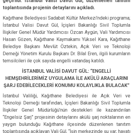
geçirildi. İstanbul Valisi Davut Gül, düzenlenen tanıtım
toplantısında projenin detaylarını açıkladı.
Kağıthane Belediyesi Sadabat Kültür Merkezi’ndeki programa;
İstanbul Valisi Davut Gül, İçişleri Bakanlığı Sivil Toplumla
İlişkiler Genel Müdür Yardımcısı Özcan Aygün, Vali Yardımcısı
Hasan Gözen, Kağıthane Kaymakamı Yüksel Kara, Kağıthane
Belediye Başkanı Mevlüt Öztekin, Açık Veri ve Teknoloji
Derneği Yönetim Kurulu Başkanı Dr. Bilal Eren, ilgili kurumların
temsilcileri ile çok sayıda engelli vatandaş katıldı.
İSTANBUL VALİSİ DAVUT GÜL: “ENGELLİ
HEMŞEHRİLERİMİZ UYGULAMA İLE AKÜLÜ ARAÇLARINI
ŞARJ EDEBİLECEKLERİ KONUMU KOLAYLIKLA BULACAK”
İstanbul Valiliği, Kağıthane Belediyesi ile Açık Veri ve
Teknoloji Derneği tarafından, İçişleri Bakanlığı Sivil Toplumla
İlişkiler Genel Müdürlüğü’nün destekleri ile kazandırılan
“Engelsiz Şarj” projesinin detaylarını akülü şarj noktalarının en
yaygın bulunduğu Kağıthane ilçesinde düzenlenen tanıtım
toplantısında açıklayan Vali Gül, “İşin merkezinde şu var; hayatı