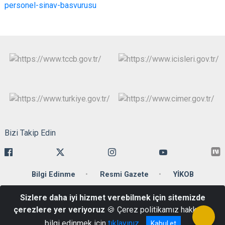
personel-sinav-basvurusu
Bizi Takip Edin
Bilgi Edinme
Resmi Gazete
YİKOB
Sizlere daha iyi hizmet verebilmek için sitemizde
Ankara Caddesi 34110 Cağaloğlu-Fatih/İstanbul
çerezlere yer veriyoruz
🍪 Çerez politikamız hakkında
Telefon: +90 212 455 59 00 Belgegeçer : +90 212 512 20 86
bilgi edinmek için
tıklayınız
Kabul et