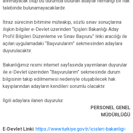
alınmayacak olup bu durumda bulunan adaylar herhangi bir hak
talebinde bulunamayacaklardır.
İtiraz sürecinin bitimine müteakip, sözlü sınav sonuçlarına
ilişkin bilgiler e-Devlet üzerinden “İçişleri Bakanlığı Aday
Profil Bilgileri Düzenleme ve Sınav Başvuru” linki aracılığı ile
açılan uygulamadaki “Başvurularım” sekmesinden adaylara
duyurulacaktır.
Bakanlığımız resmi internet sayfasında yayımlanan duyurular
ile e-Devlet üzerinden “Başvurularım” sekmesinde durum
bilgisinin takip edilmemesi nedeniyle oluşabilecek hak
kayıplarından adayların kendileri sorumlu olacaktır.
İlgili adaylara ilanen duyurulur.
PERSONEL GENEL
MÜDÜRLÜĞÜ
E-Devlet Linki
:
https://www.turkiye.gov.tr/icisleri-bakanligi-