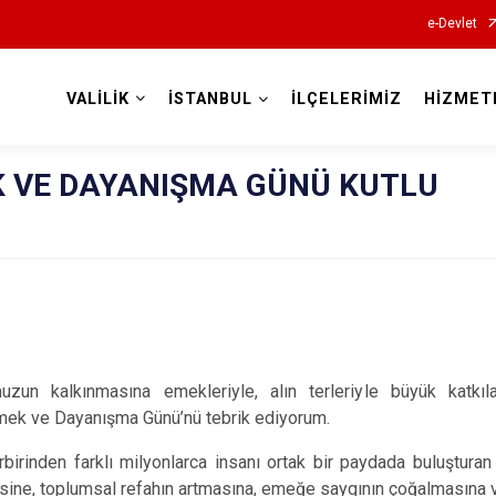
e-Devlet
VALİLİK
İSTANBUL
İLÇELERİMİZ
HİZMET
Valilikler
K VE DAYANIŞMA GÜNÜ KUTLU
uzun kalkınmasına emekleriyle, alın terleriyle büyük katk
mek ve Dayanışma Günü’nü tebrik ediyorum.
rbirinden farklı milyonlarca insanı ortak bir paydada buluşturan
ine, toplumsal refahın artmasına, emeğe saygının çoğalmasına v