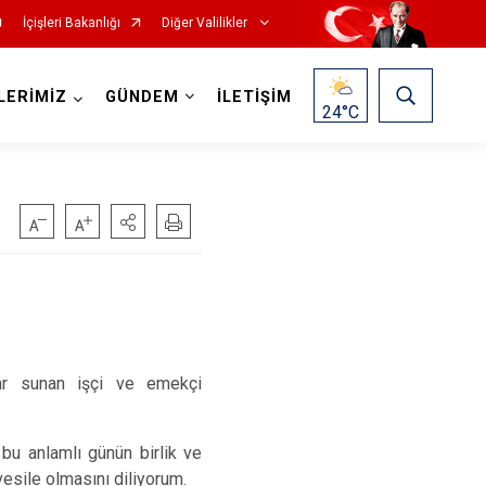
İçişleri Bakanlığı
Diğer Valilikler
LERİMİZ
GÜNDEM
İLETİŞİM
24
°C
ılar sunan işçi ve emekçi
 bu anlamlı günün birlik ve
esile olmasını diliyorum.